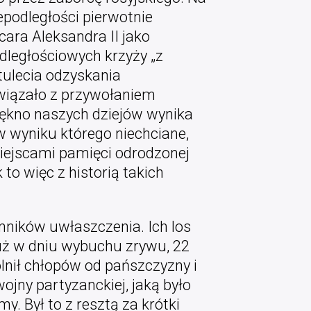
podległości pierwotnie
ara Aleksandra II jako
dległościowych krzyży „z
tulecia odzyskania
 wiązało z przywołaniem
 piękno naszych dziejów wynika
 w wyniku którego niechciane,
iejscami pamięci odrodzonej
to więc z historią takich
ników uwłaszczenia. Ich los
uż w dniu wybuchu zrywu, 22
nił chłopów od pańszczyzny i
ojny partyzanckiej, jaką było
y. Był to z resztą za krótki