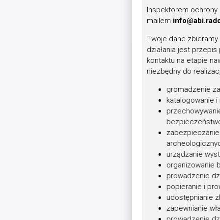
Inspektorem ochrony d
Warto zaznaczyć,
mailem
info@abi.rad
wybrany przypadk
Twoje dane zbieramy
Odtąd więc chłop
działania jest przepi
carowi, jako na
kontaktu na etapie na
niezbędny do realizac
podpisywanie wi
świętowanie 19 l
gromadzenie za
katalogowanie 
w praktycznie ka
przechowywanie
- pod kontrolą, a
bezpieczeństwo
pomiędzy 1864 a
zabezpieczanie 
wysławiających c
archeologicznyc
urządzanie wyst
1917) podobnych
organizowanie b
jak dotąd zebrać
prowadzenie dzi
przetrwało do na
popieranie i pro
odzyskania przez
udostępnianie z
zapewnianie wła
prowadzenie dzi