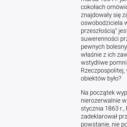
cokołach omówio
znajdowały się 
oswobodziciela w
przeszłością” je
suwerenności prz
pewnych bolesnych
właśnie z ich za
wstydliwe pomnik
Rzeczpospolitej, 
obiektów było?
Na początek wypa
nierozerwalnie w
stycznia 1863 r.
zadeklarował prz
powstanie, nie po