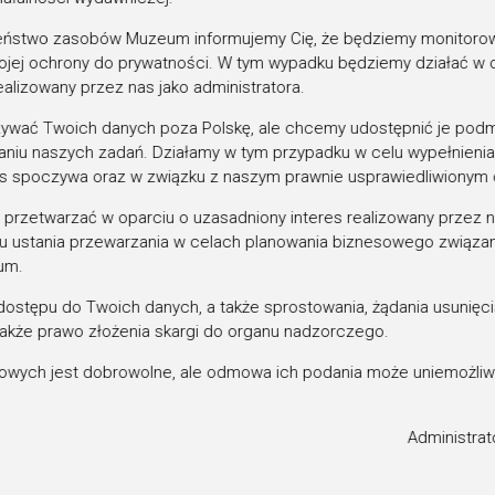
arowanie polskich chłopów ziemią przez cara b
nym względem wcielonej w życie rok wcześniej
eństwo zasobów Muzeum informujemy Cię, że będziemy monitoro
ej ochrony do prywatności. W tym wypadku będziemy działać w o
ądu Narodowego, a same krzyże stawiane Aleks
ealizowany przez nas jako administratora.
nej propagandy i nośnikami kłamliwych treści
 pogardy Polaków, owymi „wstydliwymi pomnik
ywać Twoich danych poza Polskę, ale chcemy udostępnić je podm
ianiu naszych zadań. Działamy w tym przypadku w celu wypełnieni
inały o obcej władzy nad nimi. Do gremialnej
as spoczywa oraz w związku z naszym prawnie usprawiedliwionym
 pomnikami uwłaszczeniowymi mogło dojść je
rzetwarzać w oparciu o uzasadniony interes realizowany przez na
 Królestwa Polskiego przez Rosjan, co wskute
u ustania przewarzania w celach planowania biznesowego związan
Rozpoczęła się wówczas likwidacja wszelkich z
um.
s ten nie mógł ominąć rozsianych po wsiach k
dostępu do Twoich danych, a także sprostowania, żądania usunięcia
hże upamiętnień ukazują siłę miłości ojczyzny 
także prawo złożenia skargi do organu nadzorczego.
zez zaborcę historii, ale zarazem stanowią pr
wych jest dobrowolne, ale odmowa ich podania może uniemożliw
laków. Bo tak jak na samym początku tej drogi 
kich pomników całkowicie zniszczono, po opadn
ecydowana większość z nich posiada formę pom
Administra
i się niszczyć. Stąd pojawiły się różne formy p