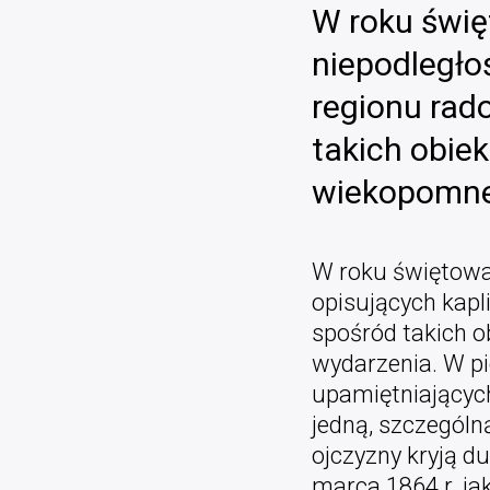
W roku świę
niepodległoś
regionu rad
takich obie
wiekopomne
W roku świętowan
opisujących kapl
spośród takich 
wydarzenia. W pi
upamiętniających
jedną, szczególną
ojczyzny kryją d
marca 1864 r. ja