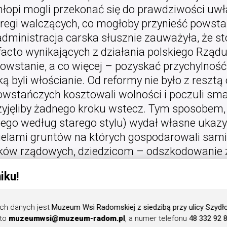
hłopi mogli przekonać się do prawdziwości uwła
szeregi walczących, co mogłoby przynieść powsta
administracja carska słusznie zauważyła, że s
 facto wynikających z działania polskiego Rząd
owstanie, a co więcej – pozyskać przychylność 
ą byli włościanie. Od reformy nie było z resztą
powstańczych kosztowali wolności i poczuli s
zyjęliby żadnego kroku wstecz. Tym sposobem, 
utego według starego stylu) wydał własne ukaz
ielami gruntów na których gospodarowali sam
tków rządowych, dziedzicom – odszkodowanie 
azem gminę dominalną, zaprowadzając suroga
iku!
rządową. W sumie carska reforma mieściła się 
z Rząd Narodowy. Cel reformy był polityczny i c
ząd carski był już górą, wieś chciała teraz zdo
ch danych jest
Muzeum Wsi Radomskiej z siedzibą przy ulicy Szydło
 to
muzeumwsi@muzeum-radom.pl
, a numer telefonu
48 332 92 
sobie jak największych korzyści z uwłaszczeni