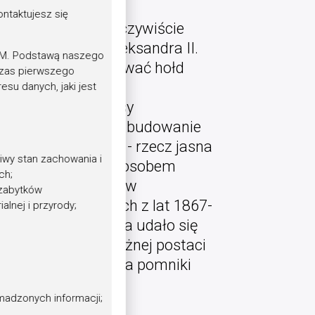
ntaktujesz się
kazów nie został oczywiście
ronizacji cara Aleksandra II.
UM. Podstawą naszego
i jednocześnie oddawać hołd
dczas pierwszego
ało się to poprzez
su danych, jaki jest
no po wieczne czasy
 wreszcie rozpocząć budowanie
tko to działo się - rzecz jasna
wy stan zachowania i
stracji
[iii]
. Tym sposobem
ch;
 podobnych pomników
 zabytków
iej (w jej granicach z lat 1867-
lnej i przyrody;
Piszącemu te słowa udało się
6 spośród nich w różnej postaci
eść przerobionych na pomniki
madzonych informacji;