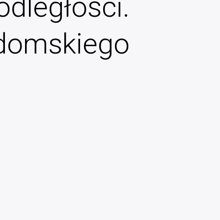
odległości.
adomskiego