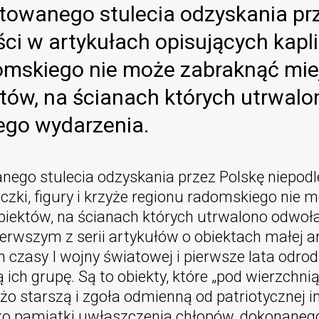
towanego stulecia odzyskania pr
ci w artykułach opisujących kaplicz
omskiego nie może zabraknąć miej
któw, na ścianach których utrwalo
go wydarzenia.
ego stulecia odzyskania przez Polskę niepodl
iczki, figury i krzyże regionu radomskiego nie 
obiektów, na ścianach których utrwalono odwo
erwszym z serii artykułów o obiektach małej ar
 czasy I wojny światowej i pierwsze lata odro
 ich grupę. Są to obiekty, które „pod wierzchn
użo starszą i zgoła odmienną od patriotycznej 
ko pamiątki uwłaszczenia chłopów, dokonanego