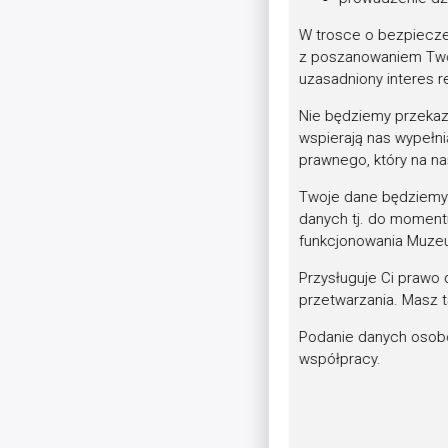
Jako, że owo obd
działaniem wtór
W trosce o bezpiecz
z poszanowaniem Twoj
powstańczego Rz
uzasadniony interes r
środkami zmasowa
się przedmiotem
Nie będziemy przekaz
wspierają nas wypełn
rodaków przypom
prawnego, który na n
znienawidzonymi
Twoje dane będziemy p
opuszczeniu ziem
danych tj. do moment
w lipcu 1915 r. 
funkcjonowania Muze
zaborcy, a proce
Przysługuje Ci prawo 
Wojenne losy tyc
przetwarzania. Masz 
zafałszowanej pr
Podanie danych osobo
i pragmatyzmu Po
współpracy.
kilkanaście z ta
zauważono, że zd
takiego nie godz