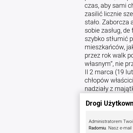
czas, aby sami c
zasilić licznie 
stało. Zaborcza 
sobie zasług, de
szybko stłumić p
mieszkańców, jak
przez rok walk 
własnym”, nie pr
II 2 marca (19 l
chłopów właścic
nadziały z mają
Likwidowano zar
Drogi Użytkown
ścisłą kontrolą 
zakreślonych prze
wiosnę 1864 r. r
Administratorem Twoi
Radomiu
. Nasz e-mail
dla zapewnienia 