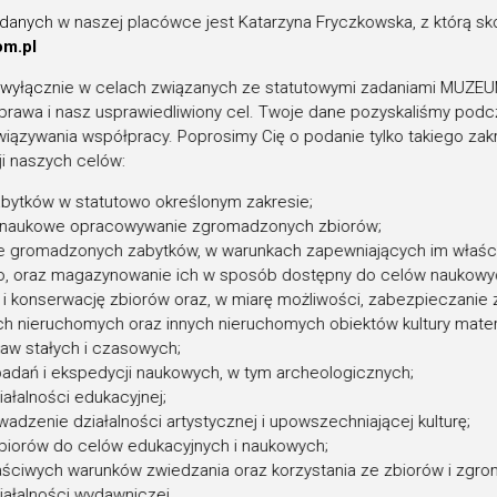
anych w naszej placówce jest Katarzyna Fryczkowska, z którą sko
 że dzień 19 lutego (2 marca) na ogłoszenie u
om.pl
owo. Tego dnia przypadała bowiem rocznica int
 wyłącznie w celach związanych ze statutowymi zadaniami MUZE
i polscy świętując swoje „oswobodzenie” miel
s prawa i nasz usprawiedliwiony cel. Twoje dane pozyskaliśmy po
jjaśniejszemu swemu władcy. Początkowo odbyw
wiązywania współpracy. Poprosimy Cię o podanie tylko takiego zakre
ji naszych celów:
ernopoddańczych adresów, następnie uchwalo
utego (2 marca) jako dzień oswobodzenia, by
bytków w statutowo określonym zakresie;
i naukowe opracowywanie zgromadzonych zbiorów;
żdej gminie pomników uwłaszczeniowych. Wszys
 gromadzonych zabytków, w warunkach zapewniających im właści
 de facto z inicjatywy i przymusu carskiej admini
, oraz magazynowanie ich w sposób dostępny do celów naukowy
 1870 r. powstało w Królestwie Polskim setki
i konserwację zbiorów oraz, w miarę możliwości, zabezpieczanie
ara-oswobodziciela. Na terenie guberni radomsk
h nieruchomych oraz innych nieruchomych obiektów kultury materia
aw stałych i czasowych;
 obiektów wzniesiono z pewnością ponad sto. 
adań i ekspedycji naukowych, w tym archeologicznych;
 informacje o 51 takich obiektach. Co istotne 3
ałalności edukacyjnej;
szych czasów. Wśród nich zaś znajduje się sz
wadzenie działalności artystycznej i upowszechniającej kulturę;
 Polskę niepodległości. Jak do tego doszło?
biorów do celów edukacyjnych i naukowych;
ściwych warunków zwiedzania oraz korzystania ze zbiorów i zgro
ałalności wydawniczej.