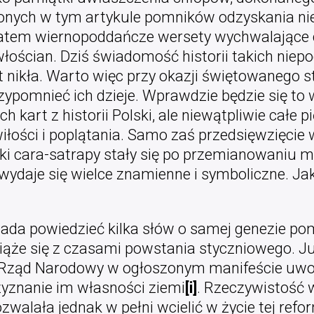
nych w tym artykule pomników odzyskania nie
zatem wiernopoddańcze wersety wychwalające c
łościan. Dziś świadomość historii takich niepo
st nikła. Warto więc przy okazji świętowanego s
ypomnieć ich dzieje. Wprawdzie będzie się to
 kart z historii Polski, ale niewątpliwie całe
wiłości i poplątania. Samo zaś przedsięwzięcie
i cara-satrapy stały się po przemianowaniu m
wydaje się wielce znamienne i symboliczne. Jak 
da powiedzieć kilka słów o samej genezie pom
iąże się z czasami powstania styczniowego. J
, Rząd Narodowy w ogłoszonym manifeście uwol
yznanie im własności ziemi
[i]
. Rzeczywistość w
zwalała jednak w pełni wcielić w życie tej reform