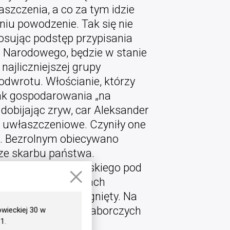
szczenia, a co za tym idzie
niu powodzenie. Tak się nie
tosując podstęp przypisania
u Narodowego, będzie w stanie
najliczniejszej grupy
 odwrotu. Włościanie, którzy
mak gospodarowania „na
dobijając zryw, car Aleksander
y uwłaszczeniowe. Czyniły one
i. Bezrolnym obiecywano
ze skarbu państwa.
×
t samorządu wiejskiego pod
dokładnie w granicach
el ten został osiągnięty. Na
być poparcie władz zaborczych
wieckiej 30 w
81
.
a
[ii]
.