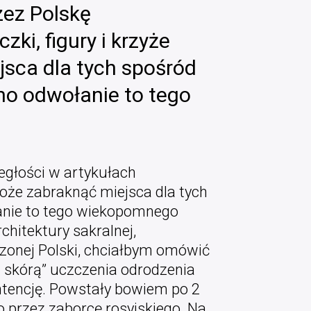
zez Polskę
ki, figury i krzyże
sca dla tych spośród
no odwołanie to tego
egłości w artykułach
może zabraknąć miejsca dla tych
łanie to tego wiekopomnego
chitektury sakralnej,
dzonej Polski, chciałbym omówić
ią skórą” uczczenia odrodzenia
intencję. Powstały bowiem po 2
 przez zaborcę rosyjskiego. Na