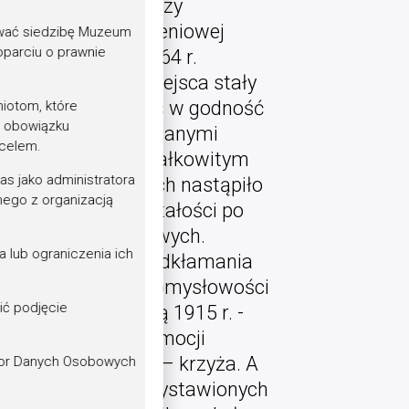
yło w gruncie rzeczy
 reformy uwłaszczeniowej
wać siedzibę Muzeum
parciu o prawnie
androwi II od 1864 r.
 – obiekty te z miejsca stały
ami”, które godząc w godność
iotom, które
a obowiązku
 „rozprawy” z omawianymi
 celem.
dnak dopiero po całkowitym
s jako administratora
k działań wojennych nastąpiło
ego z organizacją
ewnętrznych pozostałości po
rzyży uwłaszczeniowych.
 lub ograniczenia ich
i idącą z nią chęć odkłamania
zykład niezwykłej pomysłowości
ić podjęcie
– jeszcze jesienią 1915 r. -
ięciu pierwszych emocji
nika religijnego – krzyża. A
tor Danych Osobowych
rzerabiania krzyży wystawionych